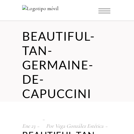
BEAUTIFUL-
TAN-
GERMAINE-
DE-
CAPUCCINI
Ene
23
Por
Vega González Estética