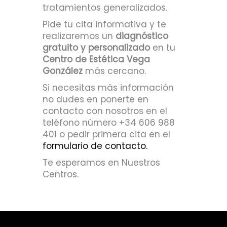
tratamientos generalizados.
Pide tu cita informativa y te
realizaremos un
diagnóstico
gratuito y personalizado
en tu
Centro de Estética Vega
González
más cercano.
Si necesitas más información
no dudes en ponerte en
contacto con nosotros en el
teléfono número +34 606 988
401 o pedir primera cita en el
formulario de contacto.
Te esperamos en Nuestros
Centros.