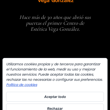
Hace más de 30 años que abrió sus
puertas el primer Centro de
Estética Vega González.
Utilizamos cookies propias y de terceros para garantizar
MI CUENTA
el funcionamiento de la web, medir su uso y mejorar
Iniciar Sesión
nuestros servicios. Puede aceptar todas las cookies,
Carrito
rechazar las no necesarias o configurar sus preferencias.
Política de cookies
Privacidad
Condiciones de uso, pago y
Aceptar todo
devoluciones
Rechazar