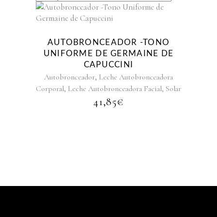
AUTOBRONCEADOR -TONO
UNIFORME DE GERMAINE DE
CAPUCCINI
,
Autobronceador
Leche Autobronceadora
,
,
Corporal
Leche Autobronceadora Facial
Solar
41,85
€