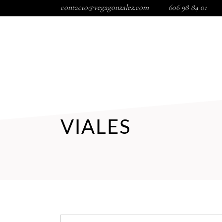
contacto@vegagonzalez.com
606 98 84 01
INICIO
TIENDA
TRATAMIENTOS FACIALES
COR
VIALES