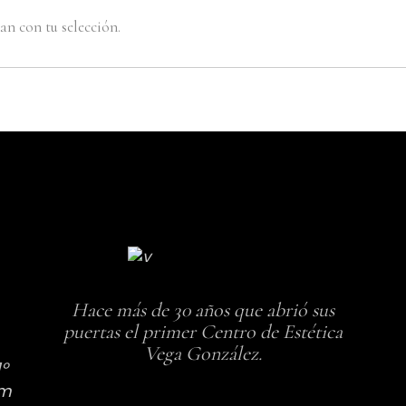
n con tu selección.
Hace más de 30 años que abrió sus
puertas el primer Centro de Estética
Vega González.
1º
om