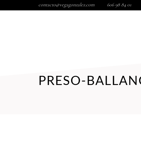
contacto@vegagonzalez.com
606 98 84 01
INICIO
TIENDA
TRATAMIENTOS FACIALES
COR
PRESO-BALLAN