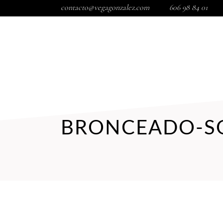
contacto@vegagonzalez.com
606 98 84 01
INICIO
TIENDA
TRATAMIENTOS FACIALES
COR
BRONCEADO-S