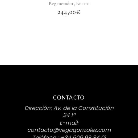
,
Regenerador
Rostro
244,00
€
CONTACTO
Dirección: Av. de la Constitución
24 1º
E-mail:
contacto@vegagonzalez.com
Teléfono : +34 606 98 84 01