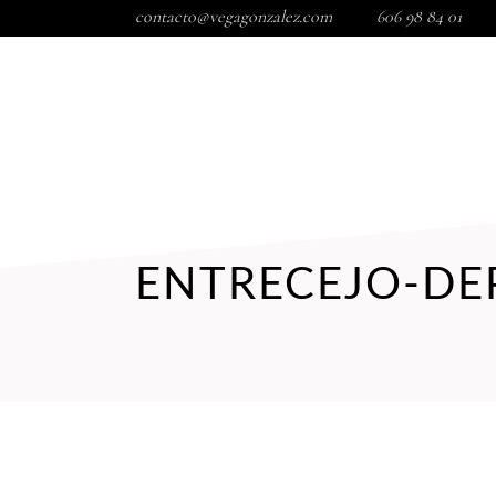
contacto@vegagonzalez.com
606 98 84 01
INICIO
TIENDA
TRATAMIENTOS FACIALES
COR
ENTRECEJO-DE