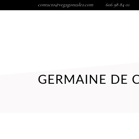
contacto@vegagonzalez.com
606 98 84 01
INICIO
TIENDA
TRATAMIENTOS FACIALES
COR
GERMAINE DE 