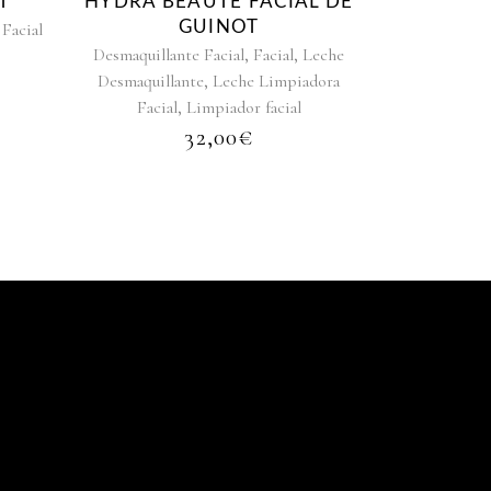
T
HYDRA BEAUTÉ FACIAL DE
GUINOT
Facial
,
,
Desmaquillante Facial
Facial
Leche
,
Desmaquillante
Leche Limpiadora
,
Facial
Limpiador facial
32,00
€