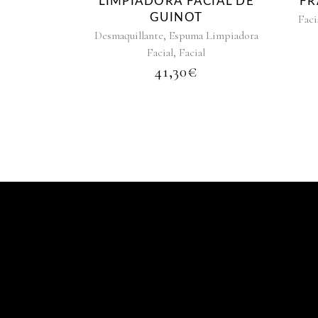
LIMPIADORA FACIAL DE
FR
GUINOT
Faci
,
Desmaquillante
Espuma Limpiadora
,
Facial
Facial
41,30
€