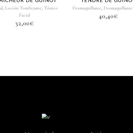
AÎCHEUR DE GUINOT
TENDRE DE GUINO
,
,
,
al
Loción Tonificante
Tónico
Desmaquillante
Desmaquillante 
Facial
40,40
€
32,00
€