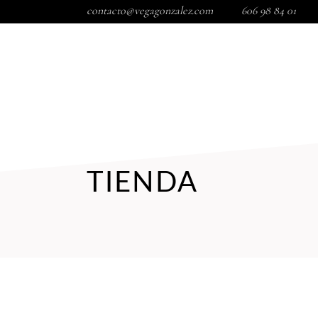
contacto@vegagonzalez.com
606 98 84 01
INICIO
TIENDA
TRATAMIENTOS FACIALES
COR
TIENDA