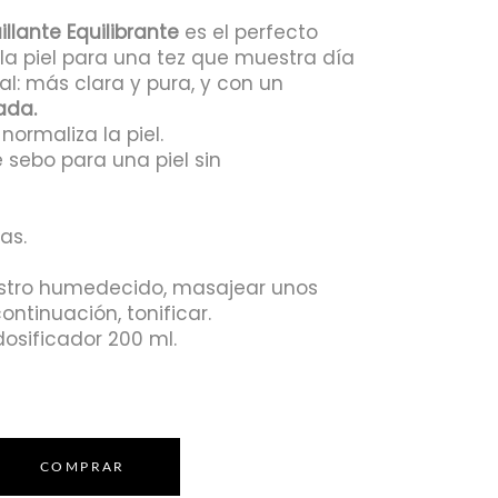
llante Equilibrante
es el perfecto
 la piel para una tez que muestra día
al: más clara y pura, y con un
ada.
normaliza la piel.
e sebo para una piel sin
as.
rostro humedecido, masajear unos
ontinuación, tonificar.
osificador 200 ml.
COMPRAR