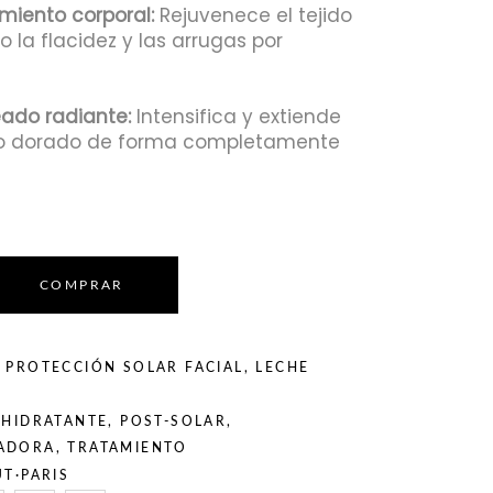
miento corporal:
Rejuvenece el tejido
la flacidez y las arrugas por
ado radiante:
Intensifica y extiende
ono dorado de forma completamente
COMPRAR
 PROTECCIÓN SOLAR FACIAL
,
LECHE
,
HIDRATANTE
,
POST-SOLAR
,
ADORA
,
TRATAMIENTO
UT·PARIS