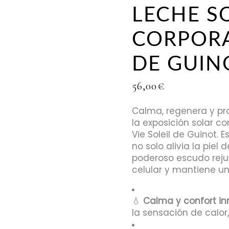
LECHE S
CORPORA
DE GUIN
56,00
€
Calma, regenera y pro
la exposición solar c
Vie Soleil de Guinot.
no solo alivia la pie
poderoso escudo reju
celular y mantiene u
💧
Calma y confort in
la sensación de calor, 