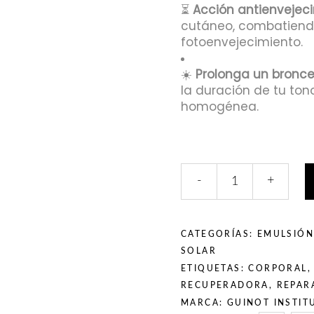
⏳
Acción antienvejeci
cutáneo, combatiendo 
fotoenvejecimiento.
☀️
Prolonga un bronce
la duración de tu t
homogénea.
-
+
CATEGORÍAS:
EMULSIÓN
SOLAR
ETIQUETAS:
CORPORAL
RECUPERADORA
,
REPAR
MARCA:
GUINOT INSTIT