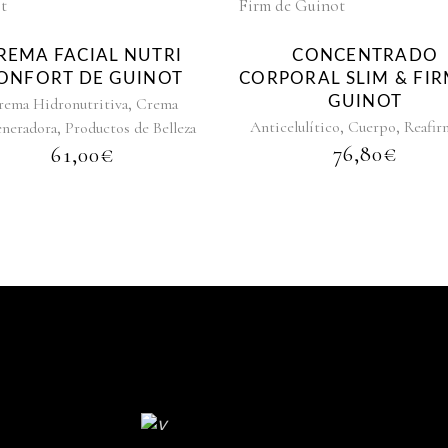
REMA FACIAL NUTRI
CONCENTRADO
ONFORT DE GUINOT
CORPORAL SLIM & FIR
,
GUINOT
rema Hidronutritiva
Crema
,
,
,
Anticelulítico
Cuerpo
Reafir
neradora
Productos de Belleza
76,80
€
61,00
€