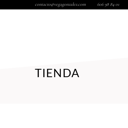
contacto@vegagonzalez.com
606 98 84 01
INICIO
TIENDA
TRATAMIENTOS FACIALES
COR
TIENDA