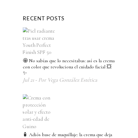
RECENT POSTS
🤩 No sabías que lo necesitabas: así es la crema
con color que revoluciona el cuidado facial 💥
✨
Jul
21
Por
Vega González Estética
🧴 Adiós base de maquillaje: la crema que deja