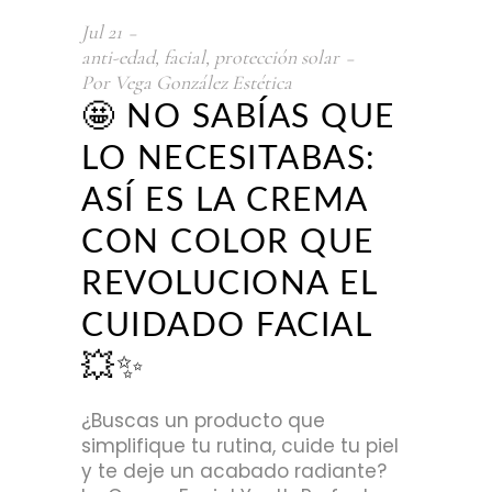
Jul
21
anti-edad
,
facial
,
protección solar
Por
Vega González Estética
🤩 NO SABÍAS QUE
LO NECESITABAS:
ASÍ ES LA CREMA
CON COLOR QUE
REVOLUCIONA EL
CUIDADO FACIAL
💥✨
¿Buscas un producto que
simplifique tu rutina, cuide tu piel
y te deje un acabado radiante?