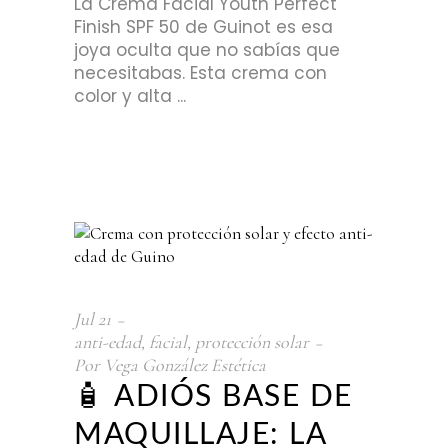
La Crema Facial Youth Perfect
Finish SPF 50 de Guinot es esa
joya oculta que no sabías que
necesitabas. Esta crema con
color y alta
Jul
21
anti-edad
,
facial
,
protección solar
Por
Vega González Estética
🧴 ADIÓS BASE DE
MAQUILLAJE: LA