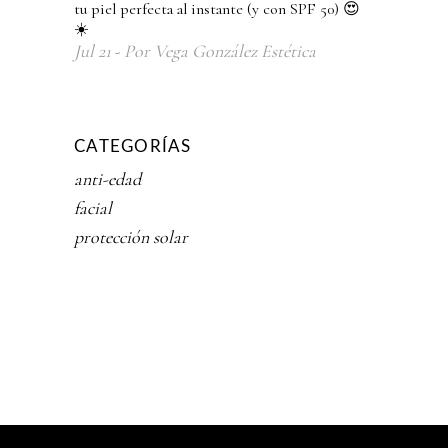
tu piel perfecta al instante (y con SPF 50) 😍
☀️
Jul
21
Por
Vega González Estética
CATEGORÍAS
anti-edad
facial
protección solar