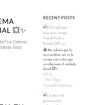
RECENT POSTS
REMA
AL 💥✨
nte? La Crema
tabas. Esta
🤩 No sabías que lo
necesitabas: así es la
crema con color que
revoluciona el cuidado
facial 💥✨
Jul
21
Por
Vega
González Estética