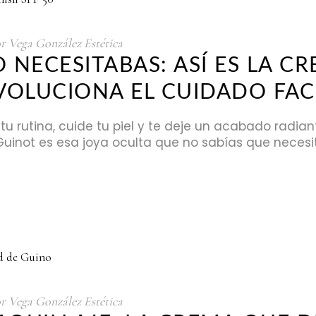
or
Vega González Estética
O NECESITABAS: ASÍ ES LA C
OLUCIONA EL CUIDADO FACI
tu rutina, cuide tu piel y te deje un acabado radia
 Guinot es esa joya oculta que no sabías que necesi
or
Vega González Estética