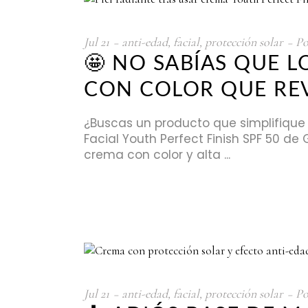
Jul
21
anti-edad
,
facial
,
protección solar
P
🤩 NO SABÍAS QUE L
CON COLOR QUE REV
¿Buscas un producto que simplifique 
Facial Youth Perfect Finish SPF 50 de
crema con color y alta
Jul
21
anti-edad
,
facial
,
protección solar
P