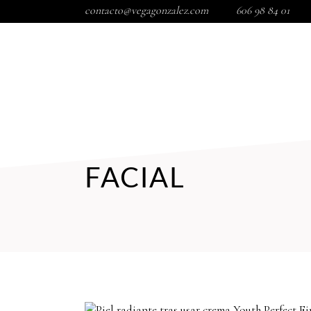
contacto@vegagonzalez.com
606 98 84 01
INICIO
TIENDA
TRATAMIENTOS FACIALES
COR
FACIAL