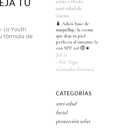
EJA TU
🧴 Adiós base de
 La Youth
maquillaje: la crema
que deja tu piel
su fórmula de
perfecta al instante (y
con SPF 50) 😍☀️
Jul
21
Por
Vega
González Estética
CATEGORÍAS
anti-edad
facial
protección solar